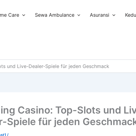
me Care
Sewa Ambulance
Asuransi
Ked
ots und Live-Dealer-Spiele für jeden Geschmack
ing Casino: Top-Slots und Li
r-Spiele für jeden Geschmac
ost1
/