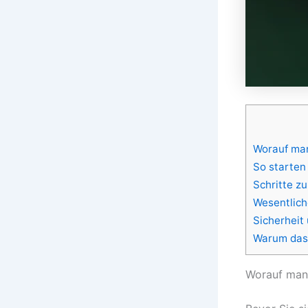
Worauf man
So starten
Schritte z
Wesentlich
Sicherheit
Warum das
Worauf man 