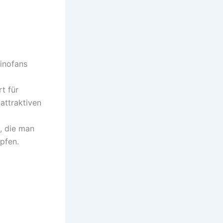
sinofans
t für
attraktiven
, die man
pfen.