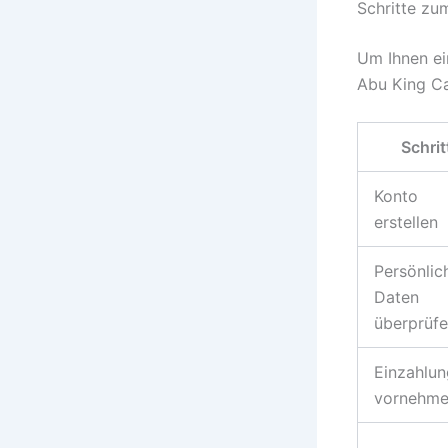
Schritte zu
Um Ihnen ei
Abu King Ca
Schrit
Konto
erstellen
Persönlic
Daten
überprüf
Einzahlun
vornehm