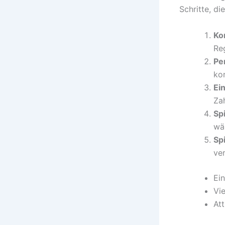
Schritte, di
Ko
Reg
Pe
ko
Ei
Za
Sp
wäh
Sp
ve
Ein
Vi
Att