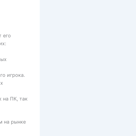
т его
их:
ных
го игрока.
ых
 на ПК, так
м на рынке