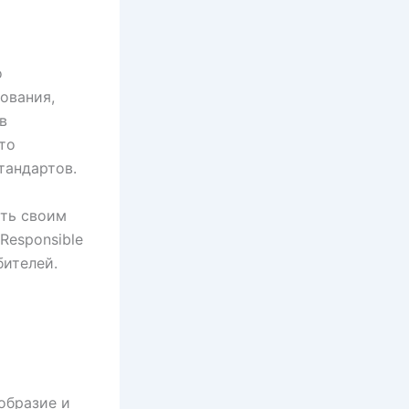
о
ования,
в
то
тандартов.
ить своим
Responsible
бителей.
образие и