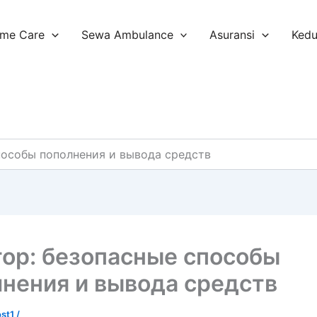
me Care
Sewa Ambulance
Asuransi
Ked
пособы пополнения и вывода средств
ор: безопасные способы
нения и вывода средств
ost1
/