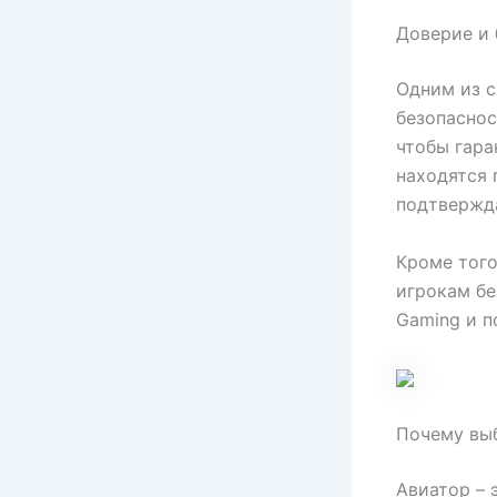
Доверие и 
Одним из с
безопаснос
чтобы гара
находятся 
подтвержда
Кроме того
игрокам бе
Gaming и п
Почему вы
Авиатор – 