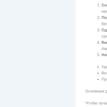
Со
не
По
бе
Сд
ср
Вы
Ав
На
Уд
Во
Пр
Основные 
Чтобы лучш