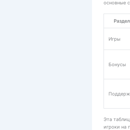
основные с
Раздел
Игры
Бонусы
Поддерж
Эта таблиц
игроки на 