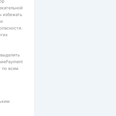
ор
екательной
ы избежать
ми
опасности.
угих
 выделить
зиеPayment
т по всем
льким