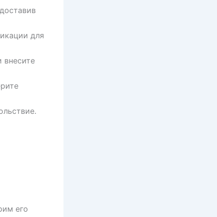
едоставив
икации для
 внесите
ерите
ольствие.
рим его