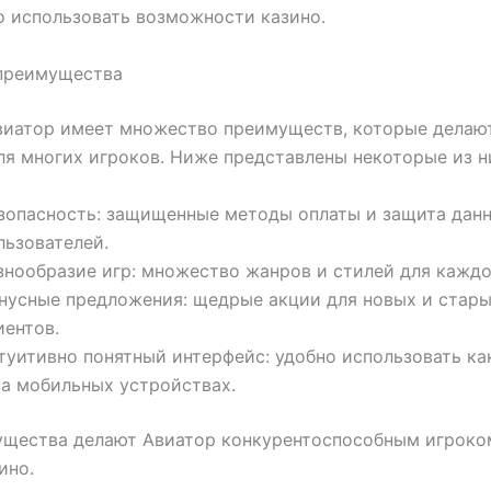
 использовать возможности казино.
преимущества
виатор имеет множество преимуществ, которые делаю
я многих игроков. Ниже представлены некоторые из н
зопасность: защищенные методы оплаты и защита дан
льзователей.
знообразие игр: множество жанров и стилей для каждо
нусные предложения: щедрые акции для новых и стар
иентов.
туитивно понятный интерфейс: удобно использовать как
на мобильных устройствах.
ущества делают Авиатор конкурентоспособным игроко
ино.