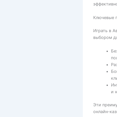
эффективно
Ключевые 
Играть в А
выбором дл
Бе
по
Ра
Бо
кл
Ин
и 
Эти преим
онлайн-каз