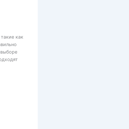
 такие как
авильно
 выборе
подходят