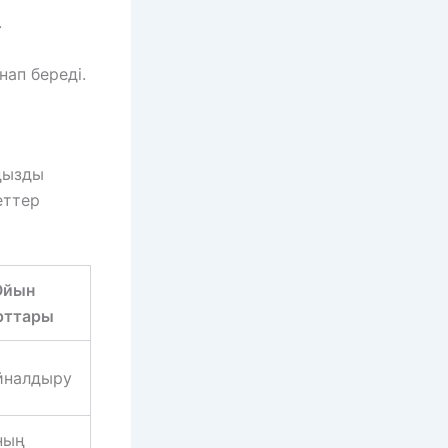
.
ап береді.
ңызды
еттер
Ойын
рттары
йналдыру
ның