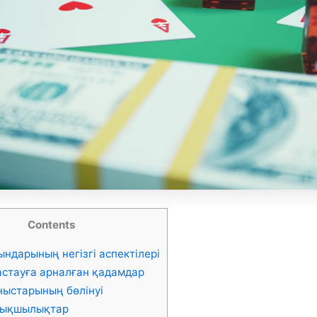
Contents
ындарының негізгі аспектілері
стауға арналған қадамдар
ныстарының бөлінуі
ртықшылықтар