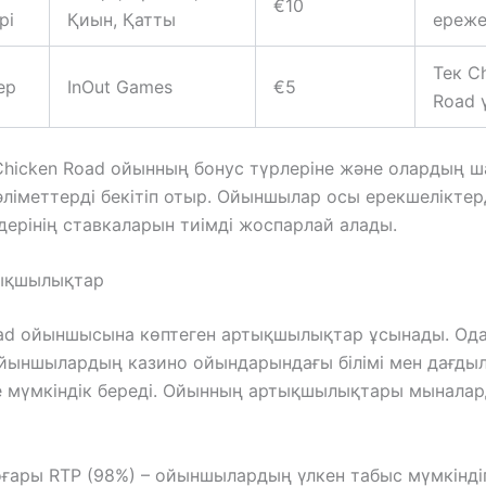
€10
рі
Қиын, Қатты
ереже
Тек C
ер
InOut Games
€5
Road 
Chicken Road ойынның бонус түрлеріне және олардың 
ліметтерді бекітіп отыр. Ойыншылар осы ерекшеліктер
дерінің ставкаларын тиімді жоспарлай алады.
тықшылықтар
oad ойыншысына көптеген артықшылықтар ұсынады. Ода
йыншылардың казино ойындарындағы білімі мен дағды
е мүмкіндік береді. Ойынның артықшылықтары мынала
ғары RTP (98%) – ойыншылардың үлкен табыс мүмкіндіг