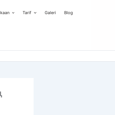
ukaan
Tarif
Galeri
Blog
ң