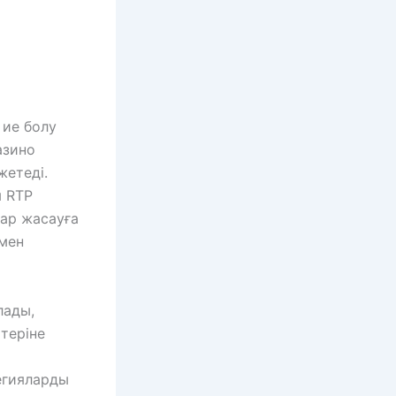
 ие болу
азино
жетеді.
ы RTP
лар жасауға
 мен
лады,
теріне
егияларды