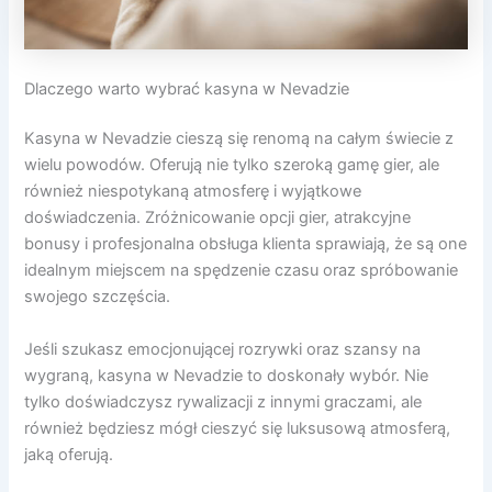
Dlaczego warto wybrać kasyna w Nevadzie
Kasyna w Nevadzie cieszą się renomą na całym świecie z
wielu powodów. Oferują nie tylko szeroką gamę gier, ale
również niespotykaną atmosferę i wyjątkowe
doświadczenia. Zróżnicowanie opcji gier, atrakcyjne
bonusy i profesjonalna obsługa klienta sprawiają, że są one
idealnym miejscem na spędzenie czasu oraz spróbowanie
swojego szczęścia.
Jeśli szukasz emocjonującej rozrywki oraz szansy na
wygraną, kasyna w Nevadzie to doskonały wybór. Nie
tylko doświadczysz rywalizacji z innymi graczami, ale
również będziesz mógł cieszyć się luksusową atmosferą,
jaką oferują.