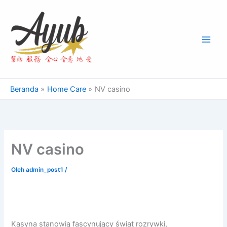
Lewati
Main
ke
Men
konten
Beranda
Home Care
NV casino
NV casino
Oleh
admin_post1
/
Kasyna stanowią fascynujący świat rozrywki,