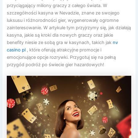
przyciągający miliony graczy z całego świata. W
szczególności kasyna w Nevadzie, znane ze swojego
luksusu i różnorodności gier, wygenerowały ogromne
zainteresowanie. W artykule tym przyjrzymy się, jak działają
kasyna, jakie są kroki dla nowych graczy oraz jakie
benefity niesie ze sobą gra w kasynach, takich jak
nv
casino pl
, które oferują atrakcyjne promocje i
emocjonujące opcje rozrywki. Przygotuj się na pełną
przygód podróż po świecie gier hazardowych!