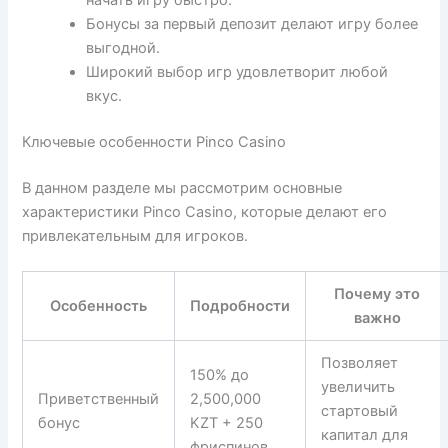
Бонусы за первый депозит делают игру более
выгодной.
Широкий выбор игр удовлетворит любой
вкус.
Ключевые особенности Pinco Casino
В данном разделе мы рассмотрим основные
характеристики Pinco Casino, которые делают его
привлекательным для игроков.
Почему это
Особенность
Подробности
важно
Позволяет
150% до
увеличить
Приветственный
2,500,000
стартовый
бонус
KZT + 250
капитал для
фриспинов