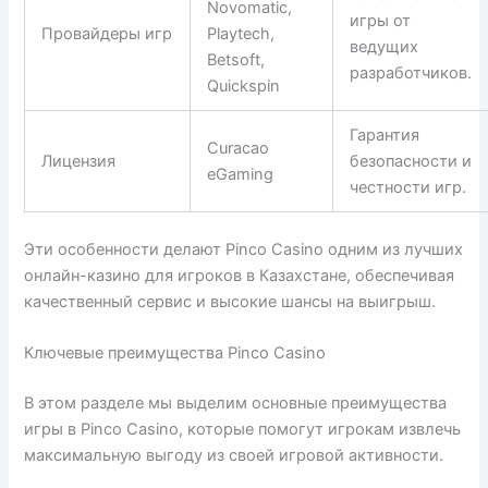
Novomatic,
игры от
Провайдеры игр
Playtech,
ведущих
Betsoft,
разработчиков.
Quickspin
Гарантия
Curacao
Лицензия
безопасности и
eGaming
честности игр.
Эти особенности делают Pinco Casino одним из лучших
онлайн-казино для игроков в Казахстане, обеспечивая
качественный сервис и высокие шансы на выигрыш.
Ключевые преимущества Pinco Casino
В этом разделе мы выделим основные преимущества
игры в Pinco Casino, которые помогут игрокам извлечь
максимальную выгоду из своей игровой активности.