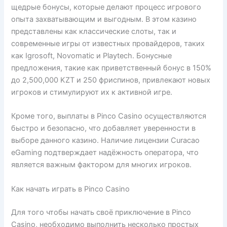
щедрые бонусы, которые делают процесс игрового
опыта захватывающим и выгодным. В этом казино
представлены как классические слоты, так и
современные игры от известных провайдеров, таких
как Igrosoft, Novomatic и Playtech. Бонусные
предложения, такие как приветственный бонус в 150%
до 2,500,000 KZT и 250 фриспинов, привлекают новых
игроков и стимулируют их к активной игре.
Кроме того, выплаты в Pinco Casino осуществляются
быстро и безопасно, что добавляет уверенности в
выборе данного казино. Наличие лицензии Curacao
eGaming подтверждает надёжность оператора, что
является важным фактором для многих игроков.
Как начать играть в Pinco Casino
Для того чтобы начать своё приключение в Pinco
Casino, необходимо выполнить несколько простых