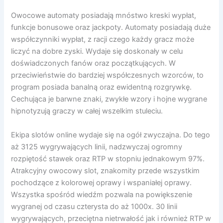
Owocowe automaty posiadają mnóstwo kreski wypłat,
funkcje bonusowe oraz jackpoty. Automaty posiadają duże
współczynniki wypłat, z racji czego każdy gracz może
liczyć na dobre zyski. Wydaje się doskonały w celu
doświadczonych fanów oraz początkujących. W
przeciwieństwie do bardziej współczesnych wzorców, to
program posiada banalną oraz ewidentną rozgrywkę.
Cechująca je barwne znaki, zwykłe wzory i hojne wygrane
hipnotyzują graczy w całej wszelkim stuleciu.
Ekipa slotów online wydaje się na ogół zwyczajna. Do tego
aż 3125 wygrywających linii, nadzwyczaj ogromny
rozpiętość stawek oraz RTP w stopniu jednakowym 97%.
Atrakcyjny owocowy slot, znakomity przede wszystkim
pochodzące z kolorowej oprawy i wspaniałej oprawy.
Wszystka spośród wiedźm pozwala na powiększenie
wygranej od czasu czterysta do aż 1000x. 30 linii
wygrywających, przeciętna nietrwałość jak i również RTP w