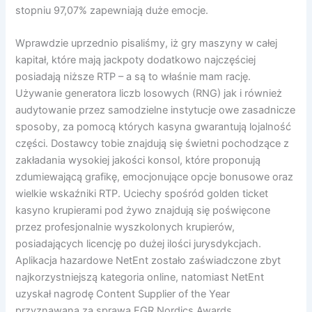
stopniu 97,07% zapewniają duże emocje.
Wprawdzie uprzednio pisaliśmy, iż gry maszyny w całej
kapitał, które mają jackpoty dodatkowo najczęściej
posiadają niższe RTP – a są to właśnie mam rację.
Używanie generatora liczb losowych (RNG) jak i również
audytowanie przez samodzielne instytucje owe zasadnicze
sposoby, za pomocą których kasyna gwarantują lojalność
części. Dostawcy tobie znajdują się świetni pochodzące z
zakładania wysokiej jakości konsol, które proponują
zdumiewającą grafikę, emocjonujące opcje bonusowe oraz
wielkie wskaźniki RTP. Uciechy spośród golden ticket
kasyno krupierami pod żywo znajdują się poświęcone
przez profesjonalnie wyszkolonych krupierów,
posiadających licencję po dużej ilości jurysdykcjach.
Aplikacja hazardowe NetEnt zostało zaświadczone zbyt
najkorzystniejszą kategoria online, natomiast NetEnt
uzyskał nagrodę Content Supplier of the Year
przyznawaną za sprawą EGR Nordics Awards