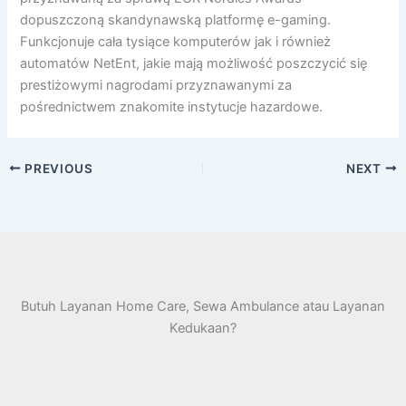
dopuszczoną skandynawską platformę e-gaming.
Funkcjonuje cała tysiące komputerów jak i również
automatów NetEnt, jakie mają możliwość poszczycić się
prestiżowymi nagrodami przyznawanymi za
pośrednictwem znakomite instytucje hazardowe.
PREVIOUS
NEXT
Butuh Layanan Home Care, Sewa Ambulance atau Layanan
Kedukaan?