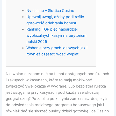
Nv casino – Slottica Casino
Upewnij uwagi, ażeby podkreślić
gotowość odebrania bonusu
Ranking TOP pięć najbardziej
wypłacalnych kasyn na terytorium
polski 2025
Wahanie przy grach losowych jak i
również częstotliwość wypłat
Nie wolno ci zapominać na temat dostępnych bonifikatach
i zakupach w kasynach, które to mają możliwość
zwiększyć Swej okazje w wygrane. Lub bezpłatna ruletka
jest osiągalna przy kasynach pod każdą szerokością
geograficzną? Po zapisu po kasynie zamierzasz dołączyć
do odwiedzenia rodzimego programu bonusowego jak i
również dać się słyszeć punkty dzięki gotówkę. Ice Casino