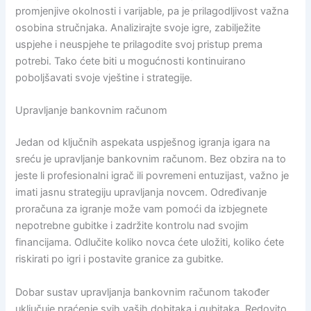
promjenjive okolnosti i varijable, pa je prilagodljivost važna
osobina stručnjaka. Analizirajte svoje igre, zabilježite
uspjehe i neuspjehe te prilagodite svoj pristup prema
potrebi. Tako ćete biti u mogućnosti kontinuirano
poboljšavati svoje vještine i strategije.
Upravljanje bankovnim računom
Jedan od ključnih aspekata uspješnog igranja igara na
sreću je upravljanje bankovnim računom. Bez obzira na to
jeste li profesionalni igrač ili povremeni entuzijast, važno je
imati jasnu strategiju upravljanja novcem. Određivanje
proračuna za igranje može vam pomoći da izbjegnete
nepotrebne gubitke i zadržite kontrolu nad svojim
financijama. Odlučite koliko novca ćete uložiti, koliko ćete
riskirati po igri i postavite granice za gubitke.
Dobar sustav upravljanja bankovnim računom također
uključuje praćenje svih vaših dobitaka i gubitaka. Redovito