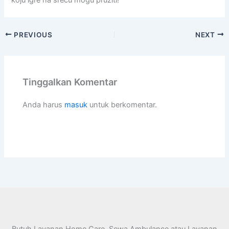
PREVIOUS
NEXT
Tinggalkan Komentar
Anda harus
masuk
untuk berkomentar.