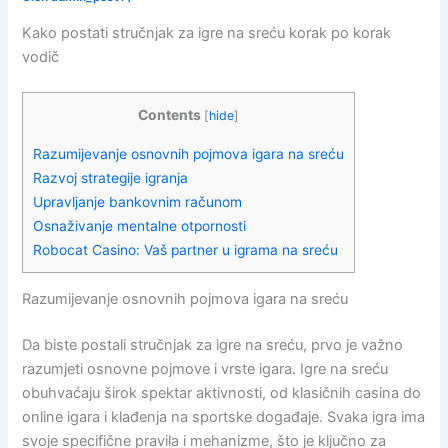
Kako postati stručnjak za igre na sreću korak po korak
vodič
Contents
[
hide
]
Razumijevanje osnovnih pojmova igara na sreću
Razvoj strategije igranja
Upravljanje bankovnim računom
Osnaživanje mentalne otpornosti
Robocat Casino: Vaš partner u igrama na sreću
Razumijevanje osnovnih pojmova igara na sreću
Da biste postali stručnjak za igre na sreću, prvo je važno
razumjeti osnovne pojmove i vrste igara. Igre na sreću
obuhvaćaju širok spektar aktivnosti, od klasičnih casina do
online igara i klađenja na sportske događaje. Svaka igra ima
svoje specifične pravila i mehanizme, što je ključno za