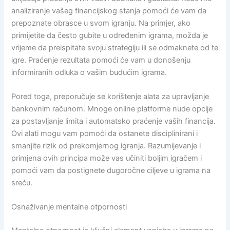
analiziranje vašeg financijskog stanja pomoći će vam da
prepoznate obrasce u svom igranju. Na primjer, ako
primijetite da često gubite u određenim igrama, možda je
vrijeme da preispitate svoju strategiju ili se odmaknete od te
igre. Praćenje rezultata pomoći će vam u donošenju
informiranih odluka o vašim budućim igrama.
Pored toga, preporučuje se korištenje alata za upravljanje
bankovnim računom. Mnoge online platforme nude opcije
za postavljanje limita i automatsko praćenje vaših financija.
Ovi alati mogu vam pomoći da ostanete disciplinirani i
smanjite rizik od prekomjernog igranja. Razumijevanje i
primjena ovih principa može vas učiniti boljim igračem i
pomoći vam da postignete dugoročne ciljeve u igrama na
sreću.
Osnaživanje mentalne otpornosti