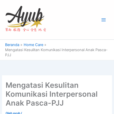
Lewati
Main
ke
Men
konten
Beranda
Home Care
Mengatasi Kesulitan Komunikasi Interpersonal Anak Pasca-
PJJ
Mengatasi Kesulitan
Komunikasi Interpersonal
Anak Pasca-PJJ
Oleh
ayub
/