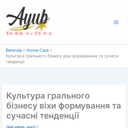
Lewati
Main
ke
Men
konten
Beranda
Home Care
Культура грального бізнесу віхи формування та сучасні
тенденції
Культура грального
бізнесу віхи формування та
сучасні тенденції
Oleh
admin_post1
/