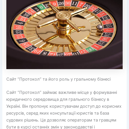
Сайт “Протокол” та його роль у гральному бізнесі
Сайт “Протокол” займає важливе місце у формуванні
юридичного середовища для грального бізнесу в
Україні. Він пропонує користувачам доступ до корисних
ресурсів, серед яких консультації юристів та база
судових рішень. Це дозволяє операторам та гравцям
бути в курсі останніх змін у законодавстві і