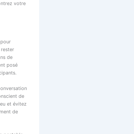
ontrez votre
 pour
 rester
ons de
ent posé
cipants.
 conversation
onscient de
jeu et évitez
nement de