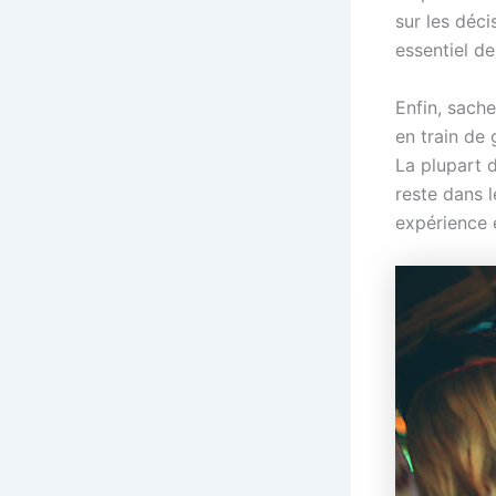
sur les déci
essentiel d
Enfin, sach
en train de 
La plupart 
reste dans l
expérience 