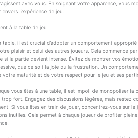
eragissent avec vous. En soignant votre apparence, vous m
envers l’expérience de jeu.
t à la table de jeu
a table, il est crucial d’adopter un comportement approprié
otre plaisir et celui des autres joueurs. Cela commence par
 si la partie devient intense. Évitez de montrer vos émoti
essive, que ce soit la joie ou la frustration. Un comportem
votre maturité et de votre respect pour le jeu et ses parti
sque vous êtes à une table, il est impoli de monopoliser la
r trop fort. Engagez des discussions légères, mais restez c
ent. Si vous êtes en train de jouer, concentrez-vous sur le 
ions inutiles. Cela permet à chaque joueur de profiter plei
nce.