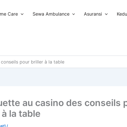
me Care
Sewa Ambulance
Asuransi
Ked
conseils pour briller à la table
quette au casino des conseils 
 à la table
ost1
/