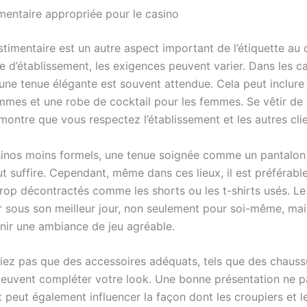
mentaire appropriée pour le casino
timentaire est un autre aspect important de l’étiquette au 
e d’établissement, les exigences peuvent varier. Dans les c
ne tenue élégante est souvent attendue. Cela peut inclur
mmes et une robe de cocktail pour les femmes. Se vêtir de
ontre que vous respectez l’établissement et les autres clie
sinos moins formels, une tenue soignée comme un pantalon
 suffire. Cependant, même dans ces lieux, il est préférable 
rop décontractés comme les shorts ou les t-shirts usés. Le
r sous son meilleur jour, non seulement pour soi-même, ma
nir une ambiance de jeu agréable.
bliez pas que des accessoires adéquats, tels que des chauss
peuvent compléter votre look. Une bonne présentation ne 
 peut également influencer la façon dont les croupiers et l