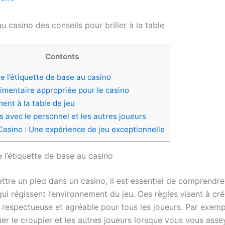
au casino des conseils pour briller à la table
Contents
 l’étiquette de base au casino
imentaire appropriée pour le casino
nt à la table de jeu
s avec le personnel et les autres joueurs
Casino : Une expérience de jeu exceptionnelle
l’étiquette de base au casino
ttre un pied dans un casino, il est essentiel de comprendre
qui régissent l’environnement du jeu. Ces règles visent à cr
respectueuse et agréable pour tous les joueurs. Par exemple
uer le croupier et les autres joueurs lorsque vous vous ass