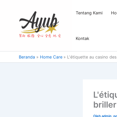
Lewati
ke
Tentang Kami
Ho
konten
Kontak
Beranda
Home Care
L'étiquette au casino des 
L'éti
briller
Oleh
admin_p