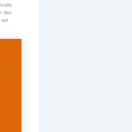
viale,
ur des
 est