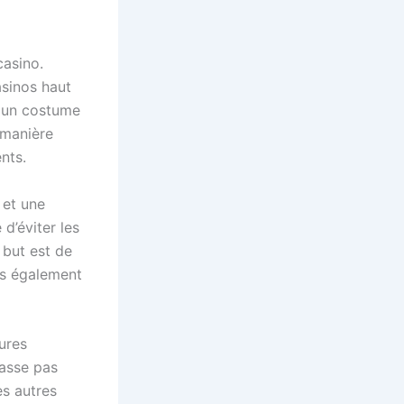
casino.
asinos haut
e un costume
 manière
nts.
 et une
d’éviter les
 but est de
is également
ures
passe pas
es autres