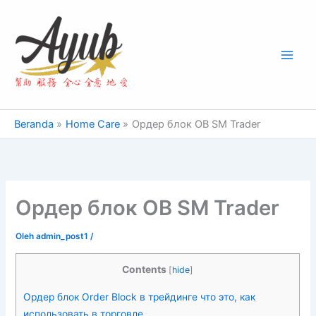
Lewati
Main
ke
Men
konten
Beranda
Home Care
Ордер блок OB SM Trader
Ордер блок OB SM Trader
Oleh
admin_post1
/
Contents
[
hide
]
Ордер блок Order Block в трейдинге что это, как
использовать в торговле