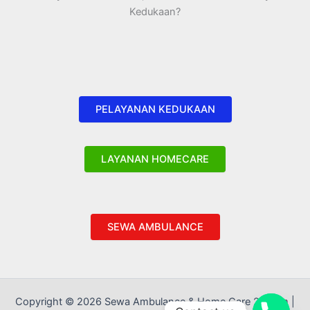
Kedukaan?
PELAYANAN KEDUKAAN
LAYANAN HOMECARE
SEWA AMBULANCE
Copyright © 2026 Sewa Ambulance & Home Care 24 Jam |