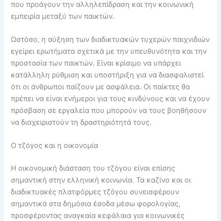
που προάγουν την αλληλεπίδραση και την κοινωνική
εμπειρία μεταξύ των παικτών.
Ωστόσο, η αύξηση των διαδικτυακών τυχερών παιχνιδιών
εγείρει ερωτήματα σχετικά με την υπευθυνότητα και την
προστασία των παικτών. Είναι κρίσιμο να υπάρχει
κατάλληλη ρύθμιση και υποστήριξη για να διασφαλιστεί
ότι οι άνθρωποι παίζουν με ασφάλεια. Οι παίκτες θα
πρέπει να είναι ενήμεροι για τους κινδύνους και να έχουν
πρόσβαση σε εργαλεία που μπορούν να τους βοηθήσουν
να διαχειριστούν τη δραστηριότητά τους.
Ο τζόγος και η οικονομία
Η οικονομική διάσταση του τζόγου είναι επίσης
σημαντική στην ελληνική κοινωνία. Τα καζίνο και οι
διαδικτυακές πλατφόρμες τζόγου συνεισφέρουν
σημαντικά στα δημόσια έσοδα μέσω φορολογίας,
προσφέροντας αναγκαία κεφάλαια για κοινωνικές