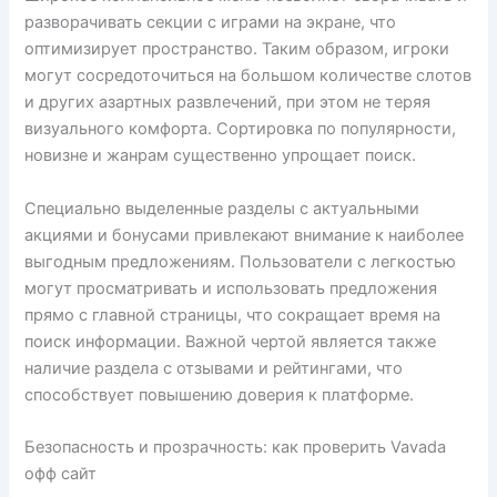
разворачивать секции с играми на экране, что
оптимизирует пространство. Таким образом, игроки
могут сосредоточиться на большом количестве слотов
и других азартных развлечений, при этом не теряя
визуального комфорта. Сортировка по популярности,
новизне и жанрам существенно упрощает поиск.
Специально выделенные разделы с актуальными
акциями и бонусами привлекают внимание к наиболее
выгодным предложениям. Пользователи с легкостью
могут просматривать и использовать предложения
прямо с главной страницы, что сокращает время на
поиск информации. Важной чертой является также
наличие раздела с отзывами и рейтингами, что
способствует повышению доверия к платформе.
Безопасность и прозрачность: как проверить Vavada
офф сайт