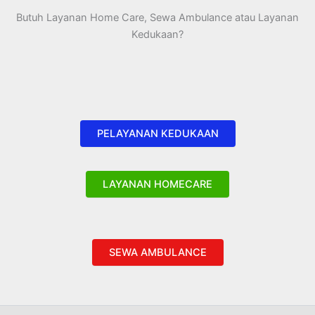
Butuh Layanan Home Care, Sewa Ambulance atau Layanan
Kedukaan?
PELAYANAN KEDUKAAN
LAYANAN HOMECARE
SEWA AMBULANCE