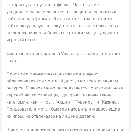
которых участвует платформа. Часто такие
уведомления размещаются на специализированных
сайтах и платформах. Это поможет вам не только
найти актуальную ссылку, но и узнать о специальных
предложениях или бонусах, которые могут улучшить
игровой опыт.
Особенности интерфейса Vavada офф сайта: что стоит
знать
Простой и интуитивно понятный интерфейс
обеспечивает комфортный доступ ко всем разделам
ресурса. Главное меню располагается горизонтально в
верхней части страницы, где представлены такие
категории, как “Игры”, “Акции”, “Турниры” и “Казино”.
Пользователи могут быстро находить интересующие
их игры, не отвлекаясь на лишние детали.
Широкое коллапсивное меню позволяет сворачивать и