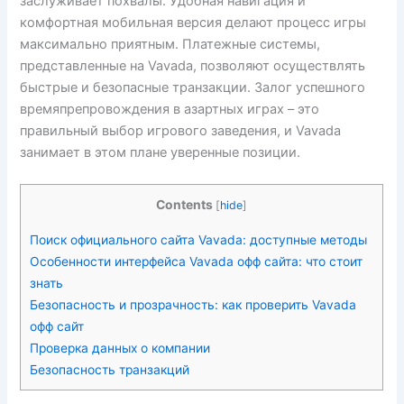
заслуживает похвалы. Удобная навигация и
комфортная мобильная версия делают процесс игры
максимально приятным. Платежные системы,
представленные на Vavada, позволяют осуществлять
быстрые и безопасные транзакции. Залог успешного
времяпрепровождения в азартных играх – это
правильный выбор игрового заведения, и Vavada
занимает в этом плане уверенные позиции.
Contents
[
hide
]
Поиск официального сайта Vavada: доступные методы
Особенности интерфейса Vavada офф сайта: что стоит
знать
Безопасность и прозрачность: как проверить Vavada
офф сайт
Проверка данных о компании
Безопасность транзакций