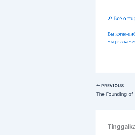
🔎 Всё о **
Вы когда-ни
мы расскажем
PREVIOUS
Tinggalk