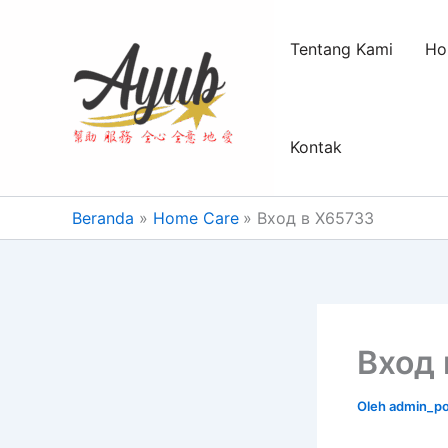
Lewati
ke
Tentang Kami
Ho
konten
Kontak
Beranda
Home Care
Вход в X65733
Вход 
Oleh
admin_p