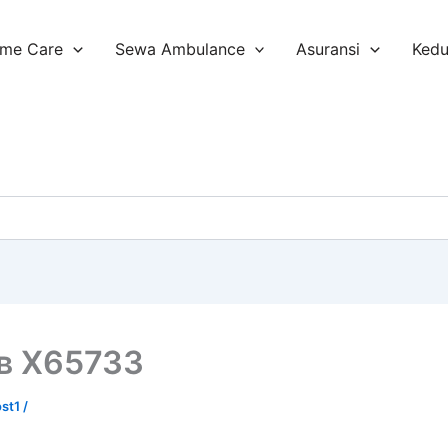
me Care
Sewa Ambulance
Asuransi
Ked
в X65733
ost1
/