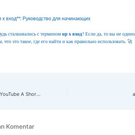
up x вход**: Руководство для начинающих
up x вход
будь сталкивались с термином
? Если да, то вы не один
, что это такое, где его найти и как правильно использовать. 🚀
The Founding of YouTube A Short History
a
an Komentar