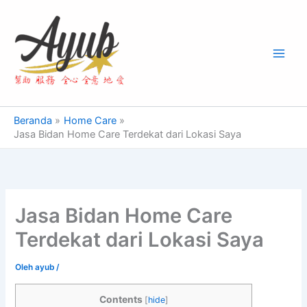
Lewati
Main
ke
Men
konten
Beranda
Home Care
Jasa Bidan Home Care Terdekat dari Lokasi Saya
Jasa Bidan Home Care
Terdekat dari Lokasi Saya
Oleh
ayub
/
Contents
[
hide
]