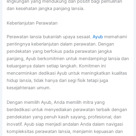
lingkungan yang mendukung dan positif bagi pemulihan
dan kesehatan jangka panjang lansia.
Keberlanjutan Perawatan
Perawatan lansia bukanlah upaya sesaat.
Ayub
memahami
pentingnya keberlanjutan dalam perawatan. Dengan
pendekatan yang berfokus pada perawatan jangka
panjang, Ayub berkomitmen untuk mendampingi lansia dan
keluarganya dalam setiap langkah. Komitmen ini
mencerminkan dedikasi Ayub untuk meningkatkan kualitas
hidup lansia, tidak hanya dari segi fisik tetapi juga
kesejahteraan umum.
Dengan memilih Ayub, Anda memilih mitra yang
berdedikasi untuk menyediakan perawatan terbaik dengan
pendekatan yang penuh kasih sayang, profesional, dan
inovatif. Ayub siap menjadi andalan Anda dalam navigasi
kompleksitas perawatan lansia, menjamin kepuasan dan