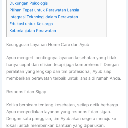
Dukungan Psikologis
Pilihan Tepat untuk Perawatan Lansia
Integrasi Teknologi dalam Perawatan
Edukasi untuk Keluarga
Keberlanjutan Perawatan
Keunggulan Layanan Home Care dari Ayub
Ayub mengerti pentingnya layanan kesehatan yang tidak
hanya cepat dan efisien tetapi juga komprehensif. Dengan
peralatan yang lengkap dan tim profesional, Ayub siap
memberikan perawatan terbaik untuk lansia di rumah Anda.
Responsif dan Sigap
Ketika berbicara tentang kesehatan, setiap detik berharga.
Ayub menyediakan layanan yang responsif dan sigap.
Dengan satu panggilan, tim Ayub akan segera menuju ke
lokasi untuk memberikan bantuan yang diperlukan.