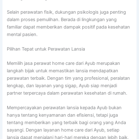
Selain perawatan fisik, dukungan psikologis juga penting
dalam proses pemulihan. Berada di lingkungan yang
familiar dapat memberikan dampak positif pada kesehatan
mental pasien.
Pilihan Tepat untuk Perawatan Lansia
Memilih jasa perawat home care dari Ayub merupakan
langkah bijak untuk memastikan lansia mendapatkan
perawatan terbaik. Dengan tim yang profesional, peralatan
lengkap, dan layanan yang sigap, Ayub siap menjadi
partner terpercaya dalam perawatan kesehatan di rumah.
Mempercayakan perawatan lansia kepada Ayub bukan
hanya tentang kenyamanan dan efisiensi, tetapi juga
tentang memberikan yang terbaik bagi orang yang Anda
sayangi. Dengan layanan home care dari Ayub, setiap
lansia dapat menjalani hari-hari mereka dengan lebih baik,