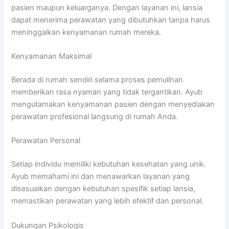
pasien maupun keluarganya. Dengan layanan ini, lansia
dapat menerima perawatan yang dibutuhkan tanpa harus
meninggalkan kenyamanan rumah mereka.
Kenyamanan Maksimal
Berada di rumah sendiri selama proses pemulihan
memberikan rasa nyaman yang tidak tergantikan. Ayub
mengutamakan kenyamanan pasien dengan menyediakan
perawatan profesional langsung di rumah Anda.
Perawatan Personal
Setiap individu memiliki kebutuhan kesehatan yang unik.
Ayub memahami ini dan menawarkan layanan yang
disesuaikan dengan kebutuhan spesifik setiap lansia,
memastikan perawatan yang lebih efektif dan personal.
Dukungan Psikologis