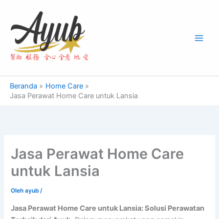
Lewati
Main
ke
Men
konten
Beranda
Home Care
Jasa Perawat Home Care untuk Lansia
Jasa Perawat Home Care
untuk Lansia
Oleh
ayub
/
Jasa Perawat Home Care untuk Lansia: Solusi Perawatan